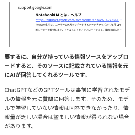
support.google.com
NotebookLM とは - ヘルプ
https://support.google.com/notebooklm/answer/14273541?hl=ja&#038;ref_topic=14272891,14272180,&#038;sjid=7468675901044937557-AP&#038;visit_id=638638836008767265-1387512321&#038;rd=1
NotebookLM は、ユーザーの思考をサポートするパーソナライズされた AI コラ
ボレーターを提供します。ドキュメントをアップロードすると、NotebookLM が
このソースの即席の専門家となります。ユーザーは NotebookLM といっしょにド
キュメントを読む、メモを取る、共同作業をするといったことを通じて、アイデ
アを練ったり、整理したりできるようになります。 NotebookLM は、
要するに、自分が持っている情報ソースをアップロ
ードすると、そのソースに記載されている情報を元
にAIが回答してくれるツールです。
ChatGPTなどのGPTツールは事前に学習されたモデ
ルの情報を元に質問に回答します。そのため、モデ
ルで学習していない情報は回答できなかったり、情
報量が乏しい場合は望ましい情報が得られない場合
があります。