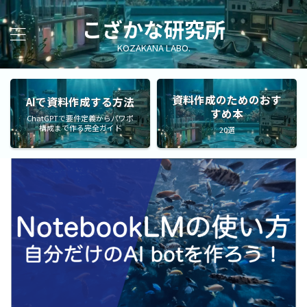
こざかな研究所
KOZAKANA LABO.
資料作成のためのおす
AIで資料作成する方法
すめ本
ChatGPTで要件定義からパワポ
構成まで作る完全ガイド
20選