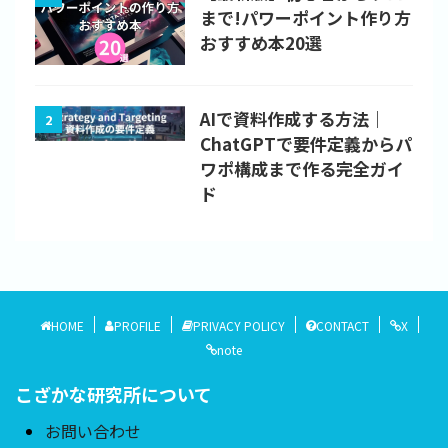
まで!パワーポイント作り方
おすすめ本20選
AIで資料作成する方法｜
2
ChatGPTで要件定義からパ
ワポ構成まで作る完全ガイ
ド
HOME
PROFILE
PRIVACY POLICY
CONTACT
X
note
こざかな研究所について
お問い合わせ