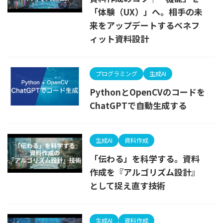
「体験（UX）」へ。相手の未
来をアップデートするベネフ
ィット資料設計
プログラミング
生成AI
PythonとOpenCVのコードを
ChatGPTで自動生成する
生成AI
資料作成
「伝わる」を科学する。資料
作成を『アルゴリズム設計』
として捉え直す技術
生成AI
資料作成