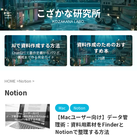
こざかな研究所
KOZAKANA LABO.
資料作成のためのおす
AIで資料作成する方法
すめ本
ChatGPTで要件定義からパワポ
構成まで作る完全ガイド
20選
HOME
>
Notion
>
Notion
Mac
Notion
【Macユーザー向け】データ管
理術：資料用素材をFinderと
Notionで整理する方法