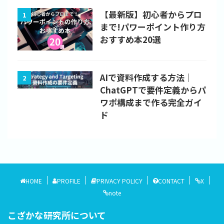
【最新版】初心者からプロ
1
まで!パワーポイント作り方
おすすめ本20選
AIで資料作成する方法｜
2
ChatGPTで要件定義からパ
ワポ構成まで作る完全ガイ
ド
HOME
PROFILE
PRIVACY POLICY
CONTACT
X
note
こざかな研究所について