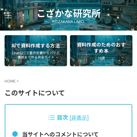
こざかな研究所
KOZAKANA LABO.
資料作成のためのおす
AIで資料作成する方法
すめ本
ChatGPTで要件定義からパワポ
構成まで作る完全ガイド
20選
HOME
>
このサイトについて
目次
[
非表示
]
当サイトへのコメントについて