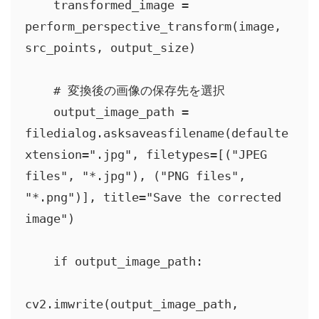
    transformed_image = 
perform_perspective_transform(image, 
src_points, output_size)

    # 変換後の画像の保存先を選択

    output_image_path = 
filedialog.asksaveasfilename(defaulte
xtension=".jpg", filetypes=[("JPEG 
files", "*.jpg"), ("PNG files", 
"*.png")], title="Save the corrected 
image")

    if output_image_path:

cv2.imwrite(output_image_path, 