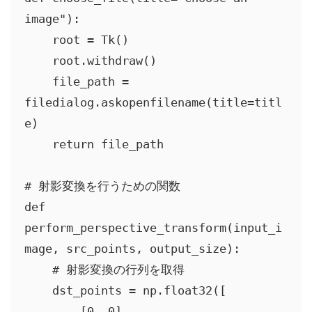
image"):

    root = Tk()

    root.withdraw()

    file_path = 
filedialog.askopenfilename(title=titl
e)

    return file_path

# 射影変換を行うための関数

def 
perform_perspective_transform(input_i
mage, src_points, output_size):

    # 射影変換の行列を取得

    dst_points = np.float32([

        [0, 0],
