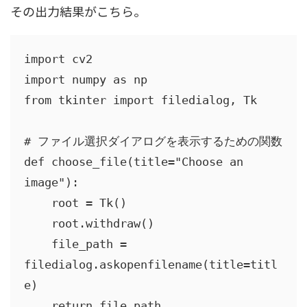
その出力結果がこちら。
import cv2

import numpy as np

from tkinter import filedialog, Tk

# ファイル選択ダイアログを表示するための関数

def choose_file(title="Choose an 
image"):

    root = Tk()

    root.withdraw()

    file_path = 
filedialog.askopenfilename(title=titl
e)

    return file_path
