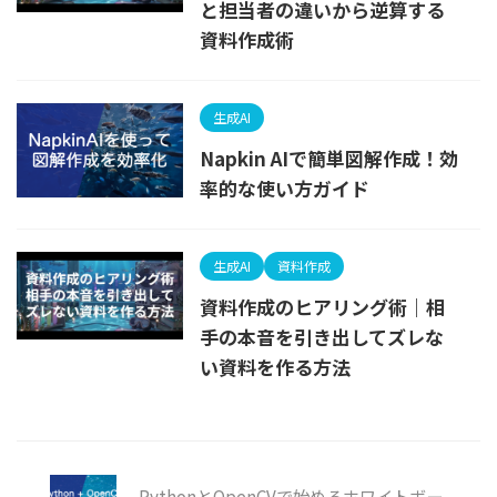
と担当者の違いから逆算する
資料作成術
生成AI
Napkin AIで簡単図解作成！効
率的な使い方ガイド
生成AI
資料作成
資料作成のヒアリング術｜相
手の本音を引き出してズレな
い資料を作る方法
PythonとOpenCVで始めるホワイトボー