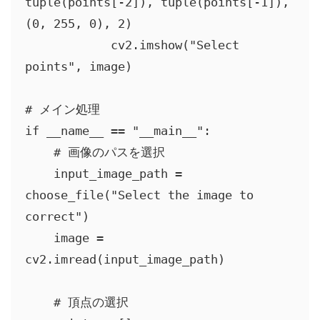
tuple(points[-2]), tuple(points[-1]), 
(0, 255, 0), 2)

            cv2.imshow("Select 
points", image)

# メイン処理

if __name__ == "__main__":

    # 画像のパスを選択

    input_image_path = 
choose_file("Select the image to 
correct")

    image = 
cv2.imread(input_image_path)

    # 頂点の選択
