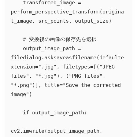
    transformed_image = 
perform_perspective_transform(origina
l_image, src_points, output_size)

    # 変換後の画像の保存先を選択

    output_image_path = 
filedialog.asksaveasfilename(defaulte
xtension=".jpg", filetypes=[("JPEG 
files", "*.jpg"), ("PNG files", 
"*.png")], title="Save the corrected 
image")

    if output_image_path:

cv2.imwrite(output_image_path, 