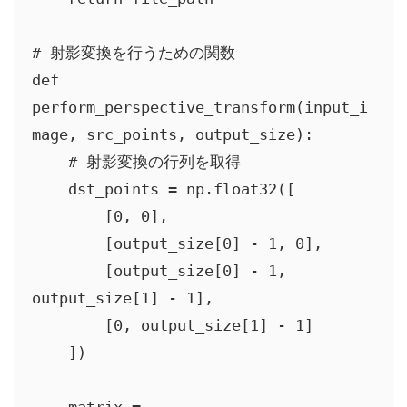
# 射影変換を行うための関数

def 
perform_perspective_transform(input_i
mage, src_points, output_size):

    # 射影変換の行列を取得

    dst_points = np.float32([

        [0, 0],

        [output_size[0] - 1, 0],

        [output_size[0] - 1, 
output_size[1] - 1],

        [0, output_size[1] - 1]

    ])
