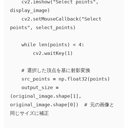
    cv2.imshow("Select points", 
display_image)

    cv2.setMouseCallback("Select 
points", select_points)

    while len(points) < 4:

        cv2.waitKey(1)

    # 選択した頂点を基に射影変換

    src_points = np.float32(points)

    output_size = 
(original_image.shape[1], 
original_image.shape[0])  # 元の画像と
同じサイズに補正
