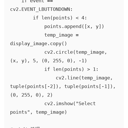
    if event == 
cv2.EVENT_LBUTTONDOWN:

        if len(points) < 4:

            points.append([x, y])

            temp_image = 
display_image.copy()

            cv2.circle(temp_image, 
(x, y), 5, (0, 255, 0), -1)

            if len(points) > 1:

                cv2.line(temp_image, 
tuple(points[-2]), tuple(points[-1]), 
(0, 255, 0), 2)

            cv2.imshow("Select 
points", temp_image)
