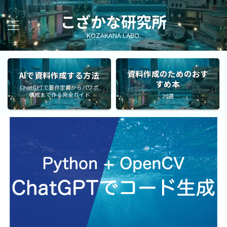
こざかな研究所
KOZAKANA LABO.
資料作成のためのおす
AIで資料作成する方法
すめ本
ChatGPTで要件定義からパワポ
構成まで作る完全ガイド
20選