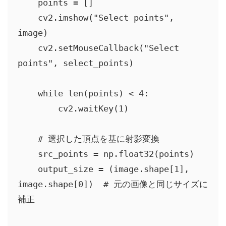
    points = []

    cv2.imshow("Select points", 
image)

    cv2.setMouseCallback("Select 
points", select_points)

    while len(points) < 4:

        cv2.waitKey(1)

    # 選択した頂点を基に射影変換

    src_points = np.float32(points)

    output_size = (image.shape[1], 
image.shape[0])  # 元の画像と同じサイズに
補正
