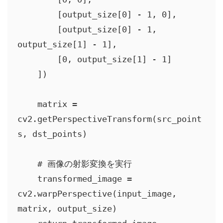
        [output_size[0] - 1, 0],

        [output_size[0] - 1, 
output_size[1] - 1],

        [0, output_size[1] - 1]

    ])

    matrix = 
cv2.getPerspectiveTransform(src_point
s, dst_points)

    # 画像の射影変換を実行

    transformed_image = 
cv2.warpPerspective(input_image, 
matrix, output_size)
