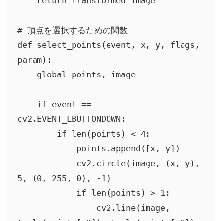
    return transformed_image

# 頂点を選択するための関数

def select_points(event, x, y, flags, 
param):

    global points, image

    if event == 
cv2.EVENT_LBUTTONDOWN:

        if len(points) < 4:

            points.append([x, y])

            cv2.circle(image, (x, y), 
5, (0, 255, 0), -1)

            if len(points) > 1:

                cv2.line(image, 