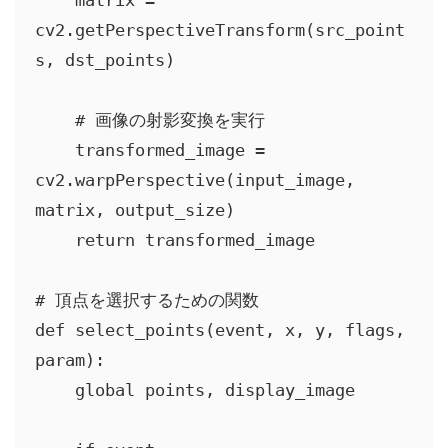
    matrix = 
cv2.getPerspectiveTransform(src_point
s, dst_points)

    # 画像の射影変換を実行

    transformed_image = 
cv2.warpPerspective(input_image, 
matrix, output_size)

    return transformed_image

# 頂点を選択するための関数

def select_points(event, x, y, flags, 
param):

    global points, display_image
