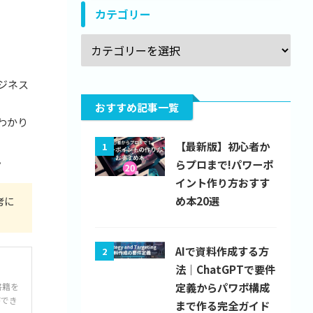
カテゴリー
ジネス
おすすめ記事一覧
わかり
【最新版】初心者か
1
。
らプロまで!パワーポ
イント作り方おすす
め本20選
考に
AIで資料作成する方
2
法｜ChatGPTで要件
定義からパワポ構成
書籍を
ができ
まで作る完全ガイド