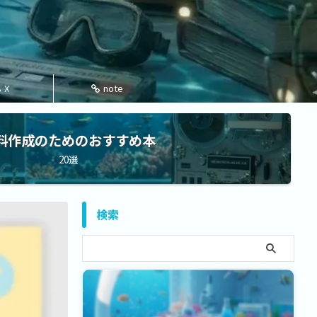
X
note
料作成のためのおすすめ本
20選
検索