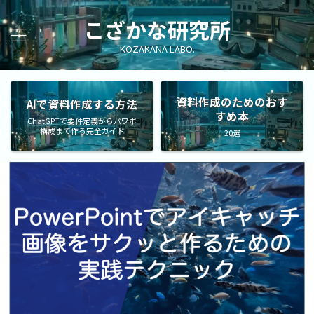
こざかな研究所
KOZAKANA LABO.
資料作成のためのおす
AIで資料作成する方法
すめ本
ChatGPTで要件定義からパワポ
構成まで作る完全ガイド
20選