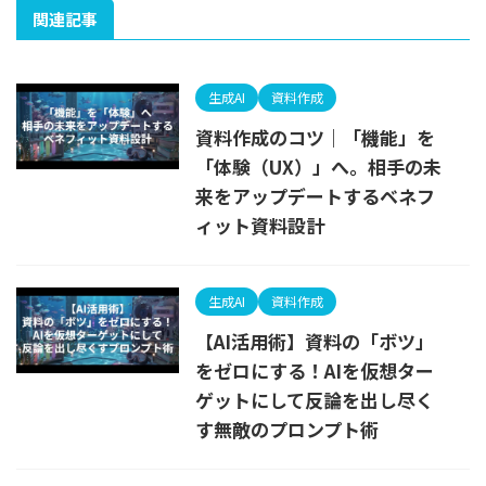
関連記事
生成AI
資料作成
資料作成のコツ｜「機能」を
「体験（UX）」へ。相手の未
来をアップデートするベネフ
ィット資料設計
生成AI
資料作成
【AI活用術】資料の「ボツ」
をゼロにする！AIを仮想ター
ゲットにして反論を出し尽く
す無敵のプロンプト術