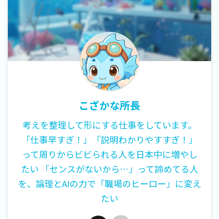
こざかな所長
考えを整理して形にする仕事をしています。
「仕事早すぎ！」「説明わかりやすすぎ！」
って周りからビビられる人を日本中に増やし
たい 「センスがないから…」って諦めてる人
を、論理とAIの力で「職場のヒーロー」に変え
たい