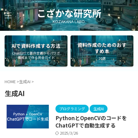
こざかな研究所
KOZAKANA LABO.
資料作成のためのおす
AIで資料作成する方法
すめ本
ChatGPTで要件定義からパワポ
構成まで作る完全ガイド
20選
HOME
>
生成AI
>
生成AI
プログラミング
生成AI
PythonとOpenCVのコードを
ChatGPTで自動生成する
2025/3/26