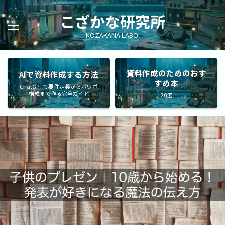
こざかな研究所
KOZAKANA LABO.
資料作成のためのおす
AIで資料作成する方法
すめ本
ChatGPTで要件定義からパワポ
構成まで作る完全ガイド
20選